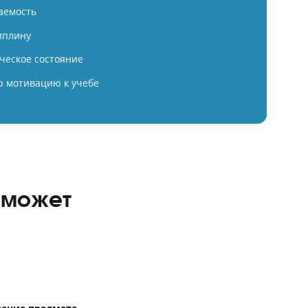
ексная подготовка в Годографе 
80+ баллов по истории
ий балл учеников Годографа в 2026 году — 80 баллов.
 фундамент знаний предмета
ируем процесс обучения
ируем успеваемость
живаем дисциплину
м психологическое состояние
 внутреннюю мотивацию к учебе