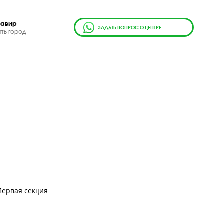
г.
Армавир
ЗАДАТЬ ВОПРОС О ЦЕН
Сменить город