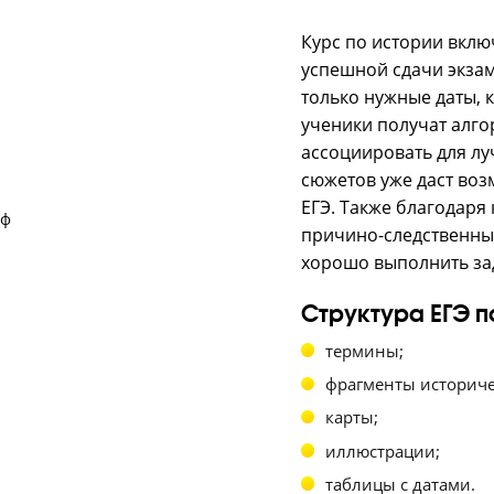
Как п
исто
Курс по ис
успешной 
только нуж
ученики по
ассоцииро
сюжетов у
ЕГЭ. Также
причино-с
хорошо вып
Структу