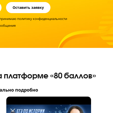
ериала.
иментов!
ребенку сдать ЕГЭ по ис
стику знаний с педагогом уже сейчас!
ных данных
и принимаю
политику конфиденциальности