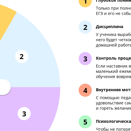
ько комплексная подгото
сдать ЕГЭ по истории 
Глу
Тол
ЕГЭ 
Дис
У уч
нег
дом