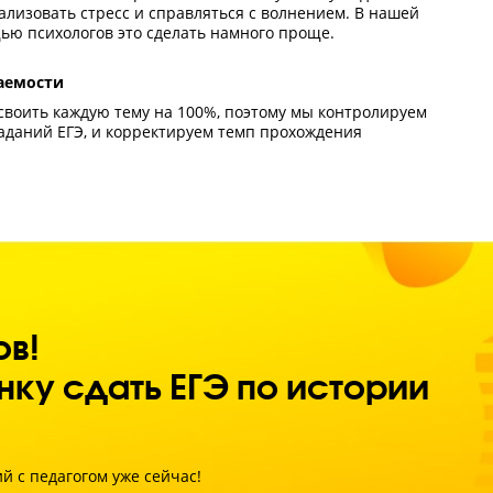
троль процесса обучения
 наставник видит, что ученик не успевает по программе 
енький ежемесячный прирост баллов, то индивидуальны
ения вовремя корректируется.
тренняя мотивация
мощью педагога-наставника и атмосферы ученику будет 
ольствие сам процесс обучения. Он будет разбираться в
реть желанием сдать экзамен как можно лучше.
хологическая поддержка
ы не потерять баллы из-за нервов на экзамене, ученику 
иться нейтрализовать стресс и справляться с волнением
нде с помощью психологов это сделать намного проще.
троль успеваемости
ик должен усвоить каждую тему на 100%, поэтому мы ко
ение тем и заданий ЕГЭ, и корректируем темп прохожден