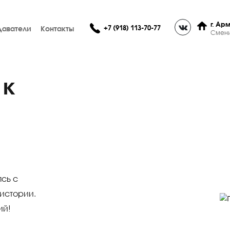
+7 (918) 113-70-77
Преподаватели
Контакты
ки к
в
анимаясь с
р по истории.