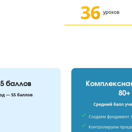
термины
фрагмен
карты;
иллюстр
таблицы
36