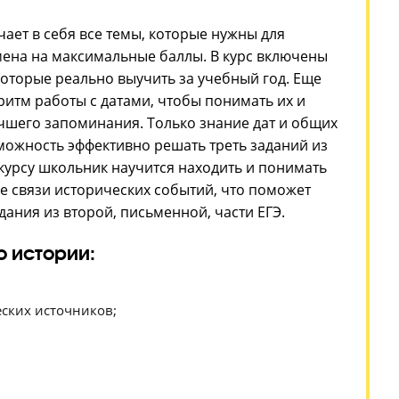
роходит подготовка к ЕГ
рии на 80+ баллов
тории включает в себя все темы, которые нужны дл
сдачи экзамена на максимальные баллы. В курс в
ные даты, которые реально выучить за учебный го
лучат алгоритм работы с датами, чтобы понимать 
вать для лучшего запоминания. Только знание дат
же даст возможность эффективно решать треть зад
 благодаря курсу школьник научится находить и п
ледственные связи исторических событий, что пом
олнить задания из второй, письменной, части ЕГЭ
ра ЕГЭ по истории: