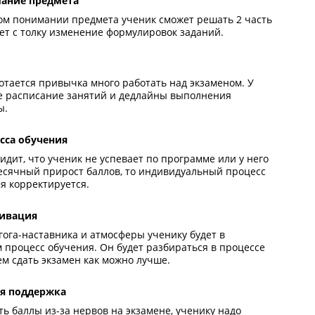
вка поможет
на 80+
бокое понимание предмета
ько при полном понимании предмета ученик сможет реша
и его не собьет с толку изменение формулировок заданий
циплина
еника выработается привычка много работать над экзам
о будет четкое расписание занятий и дедлайны выполнен
ашней работы.