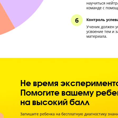
2
Кон
Если
мал
обуч
 ЕГЭ
Вну
С по
удов
и го
3
Пси
Чтоб
науч
кома
Кон
Учен
усво