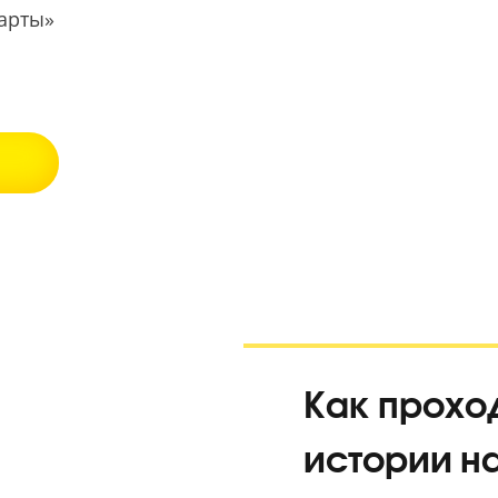
занятий!
екс Карты»
5.0
ВАНИЕ