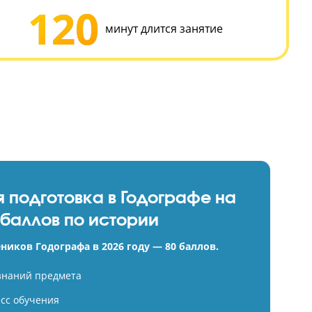
;
ты исторических источников;
ации;
 с датами.
120
уроков
минут длится заняти