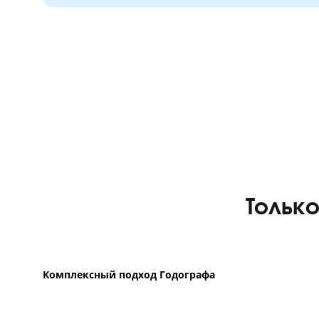
Обычная подготовка
Средний балл по ЕГЭ в России за
Тренируют навык нарешеванием тестов
Считают, что зазубрить материал доста