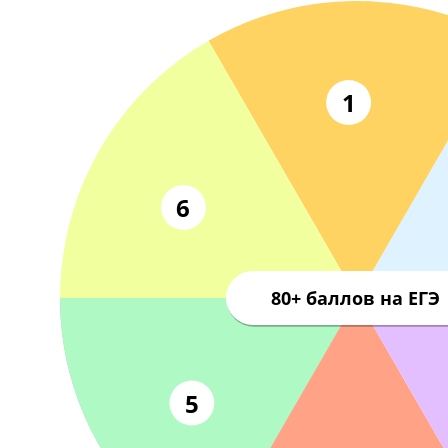
Тол
Комплексный подход Годографа
1