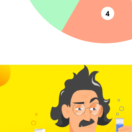
6
80+ баллов на
5
4