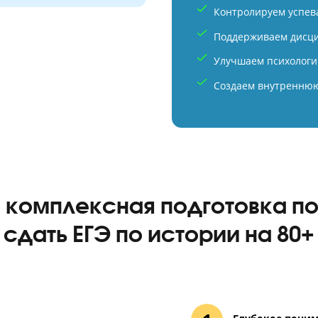
 = 55 баллов
Компл
 2026 год — 55 баллов
Средн
Создаем
точно
Контрол
Контрол
Поддер
Улучшае
Создаем