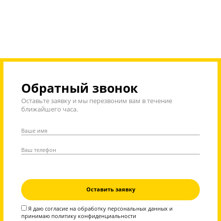
Дополнительные бонусы действуют до 31 авгу
Вся теория по предмету в
записи на платформе
Ученик сможет вне занятий
дополнительно изучать предмет по
специально отснятым видео. Весь
материал разбит по темам на короткие
видео с теорией и практикой.