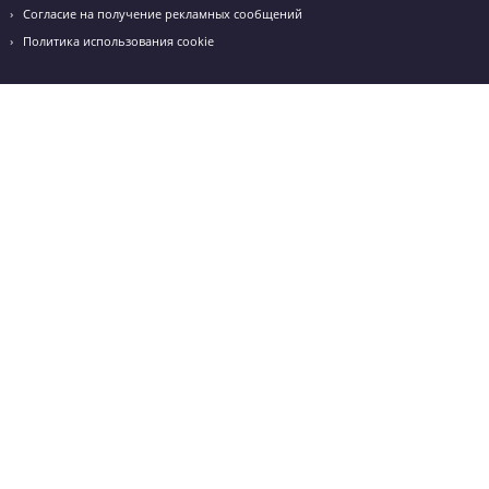
Обратный звонок
Оставьте заявку и мы перезвоним вам в течение
ближайшего часа.
Я даю согласие на
обработку персональных данных
и
принимаю
политику конфиденциальности
Я согласен получать
рекламные и информационные сообщения