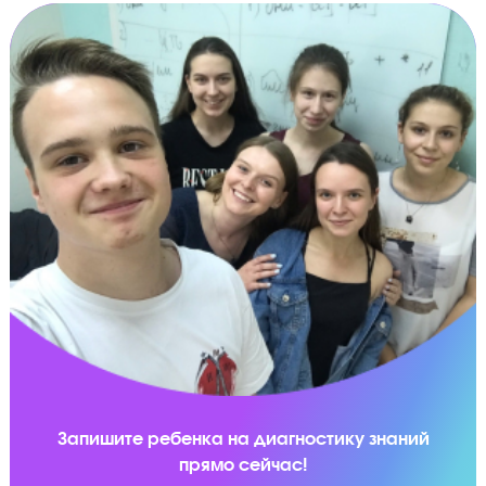
Отработка 2-й части экзамена
Эксперты ЕГЭ научат правильно оформлять
решение заданий в бланках, чтобы не потерять
ни единого балла. Ученик научится решать 2-ю
часть экзамена по критериям оценивания
Апелляция результатов экзамена