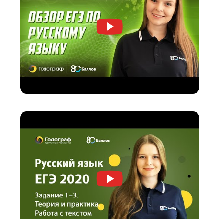
Я даю согласие на
обработку персональных данных
принимаю
политику конфиденциальности
Я согласен получать
рекламные и информационные сообщения
Вы бесплатно получите доступ к видео по русс
языку на платформе «80 баллов»
Эти видео позволят пройти все самые слож
темы максимально подробно