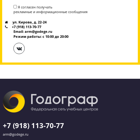
6990₽
/
Бесплатно
посмотреть пример видео
Эмоции наших учеников после сдачи экзамен