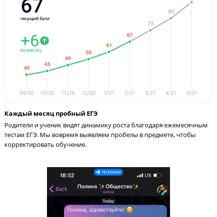
Видео-уроками от Годографа
пользуются крупнейшие сайты
подготовки: