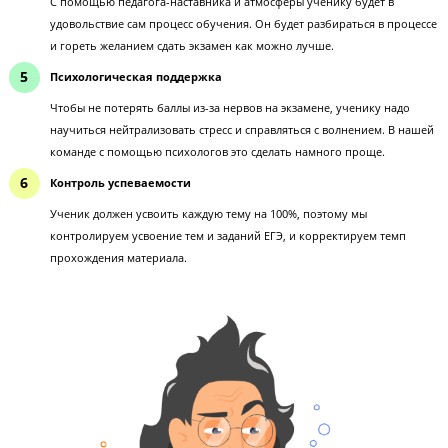
У ученика выработается привычка много работать над экзамено
него будет четкое расписание занятий и дедлайны выполнения
домашней работы.
Контроль процесса обучения
Если наставник видит, что ученик не успевает по программе или
него маленький ежемесячный прирост баллов, то индивидуаль
процесс обучения вовремя корректируется.
Внутренняя мотивация
С помощью педагога-наставника и атмосферы ученику будет в
удовольствие сам процесс обучения. Он будет разбираться в пр
и гореть желанием сдать экзамен как можно лучше.
Психологическая поддержка
Чтобы не потерять баллы из-за нервов на экзамене, ученику на
научиться нейтрализовать стресс и справляться с волнением. В
команде с помощью психологов это сделать намного проще.