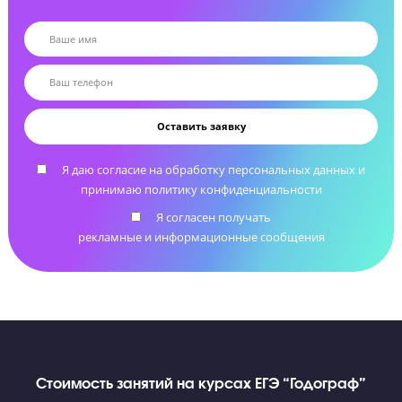
Сопровождение процесса апелляции в случае
нарушения прав ученика
Помощь с выбором вуза и подачей документов
Подскажем с выбором учебного заведения и
проконсультируем по документам для приемной