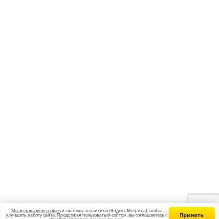
Получить консультацию
Учебный центр “Годограф” Курсы подготовки к ЕГЭ и ОГЭ в
Армавире
Главная
Франшиза
Вакансии
Контакты
Блог
Политика конфиденциальности
Согласие на обработку персональных данных
Согласие на получение рекламных сообщений