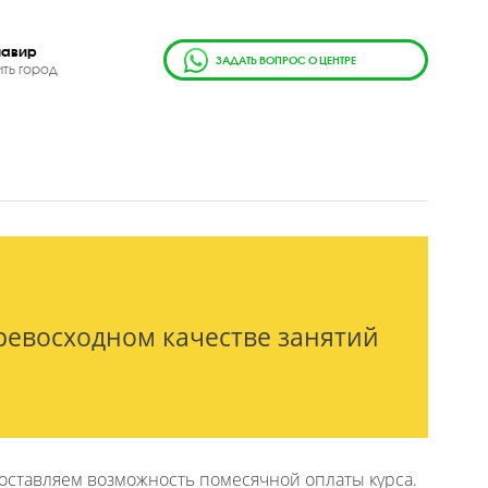
г.
Армавир
ЗАДАТЬ ВОПРОС О ЦЕН
Сменить город
1 год
ены в превосходном качестве заня