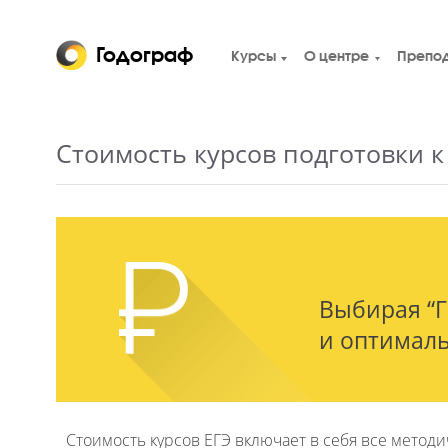
Годограф
Курсы
О центре
Стоимость курсов подготовк
Выбира
и опти