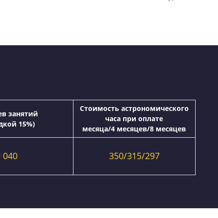
ей. Мы предоставляем возможность помесячной опла
аф”
Стоимость астроно
8 месяцев занятий
часа при опл
(со скидкой 15%)
месяца/4 месяцев/
19 040
350/315/2