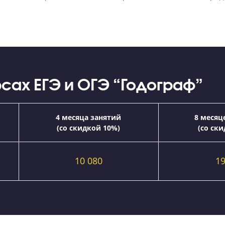
 методические материалы и не имеет скрытых платеж
курсах ЕГЭ и ОГЭ “Годогр
ц
4 месяца занятий
ий
(со скидкой 10%)
0
10 080